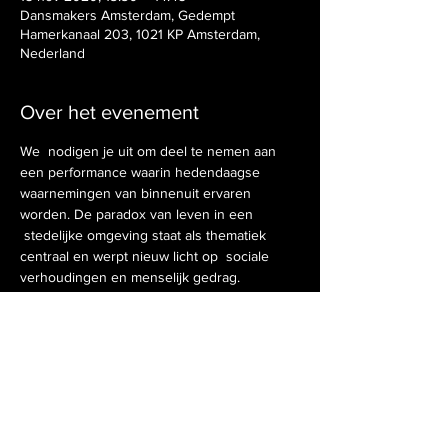
Dansmakers Amsterdam, Gedempt
Hamerkanaal 203, 1021 KP Amsterdam,
Nederland
Over het evenement
We  nodigen je uit om deel te nemen aan 
een performance waarin hedendaagse 
waarnemingen van binnenuit ervaren 
worden. De paradox van leven in een 
 stedelijke omgeving staat als thematiek 
centraal en werpt nieuw licht op  sociale 
verhoudingen en menselijk gedrag. 
Inleiding op de performance door Dereck 
Cayla van ICK Dans Amsterdam. 
Deel dit evenement