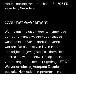
Het Hembrugterrein, Hemkade 18, 1506 PR
Zaandam, Nederland
Over het evenement
We  nodigen je uit om deel te nemen aan 
een performance waarin hedendaagse 
waarnemingen van binnenuit ervaren 
worden. De paradox van leven in een 
 stedelijke omgeving staat als thematiek 
centraal en werpt nieuw licht op  sociale 
verhoudingen en menselijk gedrag. LET OP: 
We verzamelen bij Veerpont Zaandam - 
bushalte Hemkade
 - de performance zal 
plaatsvinden in het Museum of Humanity op 
het Hembrugterrein.