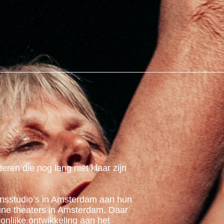
ren die nog lang niet klaar zijn
ansstudio’s in Amsterdam aan hun
eine theaters in Amsterdam. Daar
oonlijke ontwikkeling aan het