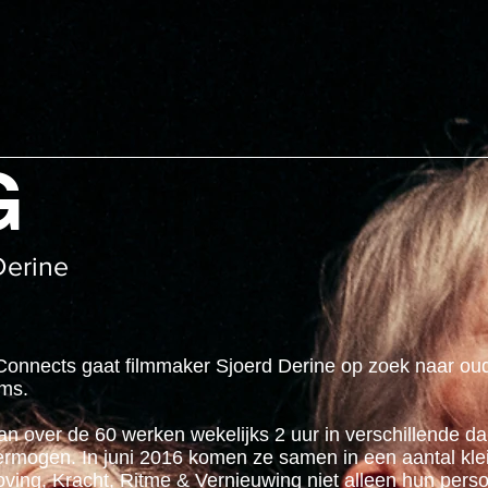
G
Derine
Connects gaat filmmaker Sjoerd Derine op zoek naar oude
ums.
n over de 60 werken wekelijks 2 uur in verschillende d
vermogen. In juni 2016 komen ze samen in een aantal kl
 Moving, Kracht, Ritme & Vernieuwing niet alleen hun pers