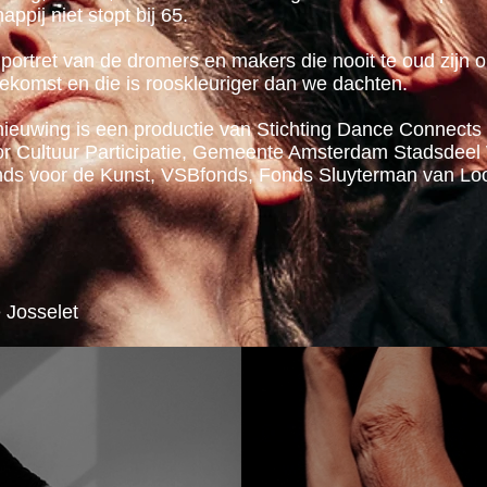
ppij niet stopt bij 65.
mportret van de dromers en makers die nooit te oud zijn om
oekomst en die is rooskleuriger dan we dachten.
rnieuwing is een productie van Stichting Dance Connects
or Cultuur Participatie, Gemeente Amsterdam Stadsde
nds voor de Kunst, VSBfonds, Fonds Sluyterman van L
 Josselet