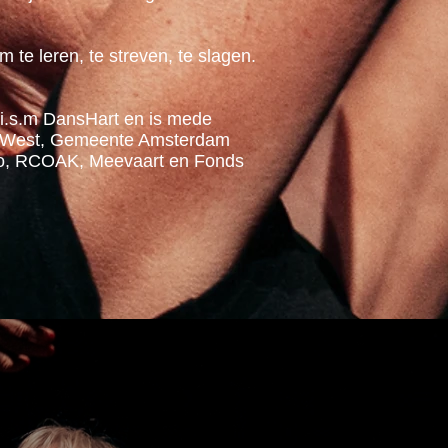
 te leren, te streven, te slagen.
 i.s.m DansHart en is mede
el West, Gemeente Amsterdam
oo, RCOAK, Meevaart en Fonds