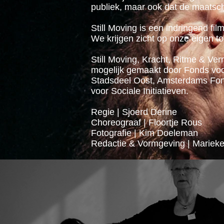
publiek, maar ook dat de maatscha
Still Moving is een indringend fil
We krijgen zicht op onze eigen t
Still Moving, Kracht, Ritme & Ve
mogelijk gemaakt door Fonds vo
Stadsdeel Oost, Amsterdams Fo
voor Sociale Initiatieven.
Regie | Sjoerd Derine
Choreograaf | Floortje Rous
Fotografie | Kim Doeleman
Redactie & Vormgeving | Marieke