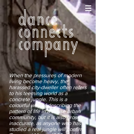
When the pressures of modern
living become heavy, the
harassed city-dweller often refers
to his teeming world as a
concrete jungle. This is a
colourful way of describing the
pattern of life in a dense urban
community, but it is also grossly
inaccurate, as anyone who has
studied a real jungle will confirm
.