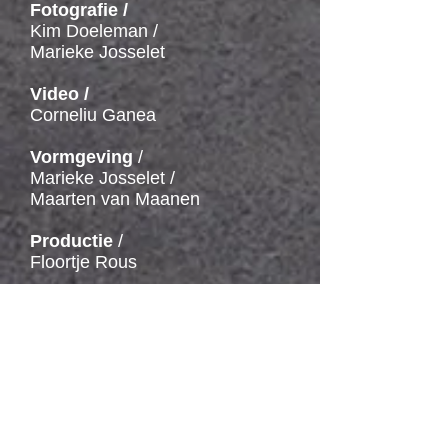
Fotografie /
Kim Doeleman /
Marieke Josselet
Video /
Corneliu Ganea
Vormgeving
/
Marieke Josselet /
Maarten van Maanen
Productie
/
Floortje Rous
Marketing & PR
/
Marieke Josselet
ICK Dans Amsterdam /
DANCE CONNECTS