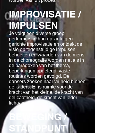
worden van dit proces.
IMPROVISATIE /
IMPULSEN
Je volgt een diverse groep
performers in hun op zintuigen
gerichte improvisatie en ontdekt de
visie op tegenstrijdige impulsen,
behoeften en waarden van de mens.
In de choreografie worden net als in
de paradoxen van het thema,
beperkingen opgelegd, vaste
routines worden gevolgd. De
dansers zoeken naar vrijheid binnen
de kaders. Er is ruimte voor de
kracht van het kleine, de kracht van
delicaatheid, de kracht van ieder
lichaam.
BEWEGING /
STANDPUNT