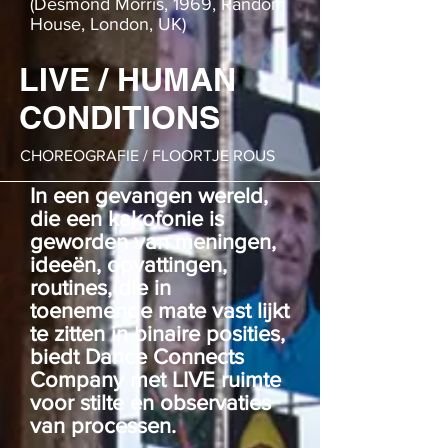
(Desmond Morris, 1969, Random
House, London, UK)
LIVE / HUMAN
CONDITIONS
CHOREOGRAFIE / FLOORTJE ROUS
In een gevangen wereld,
die een kakofonie is
geworden van meningen,
ideeën, opvattingen,
routines, die in
toenemende mate vast lijkt
te zitten in binaire posities,
biedt Dance Connects
Company met LIVE ruimte
voor stilte en observaties
van processen.