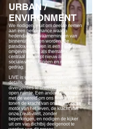
URBAN /
ENVIRONMENT
We nodigen je uit om deel te nemen
aan een performance waarin
hedendaagse waarnemingen van
binnenuit ervaren worden. De
paradox van leven in een stedelijke
omgeving staat als thematiek
centraal en werpt nieuw licht op
sociale verhoudingen en menselijk
gedrag.
LIVE is een ruimte om nuances,
details, gedeelde emoties en
divergenties te onderzoeken. Een
open ruimte. Een andere omgang
met de wereld om ons heen. We
tonen de kracht van ons brein, onze
motor van het leven, de kracht van
onze creativiteit, zonder
beperkingen, en nodigen de kijker
uit om van dichtbij deelgenoot te