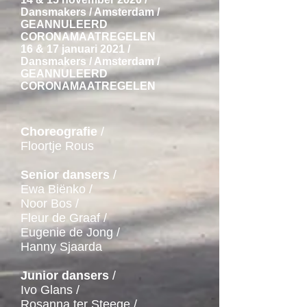
Dansmakers / Amsterdam /
GEANNULEERD
CORONAMAATREGELEN
16 & 17 januari 2021 /
Dansmakers / Amsterdam /
GEANNULEERD
CORONAMAATREGELEN
Choreografie
/
Floortje Rous
Senior dansers
/
Ewa Biënko /
Noor Bos /
Fleur de Graaf /
Eugenie de Jong /
Hanny Sjaarda
Junior dansers
/
Ivo Glans /
Rosanna ter Steege /