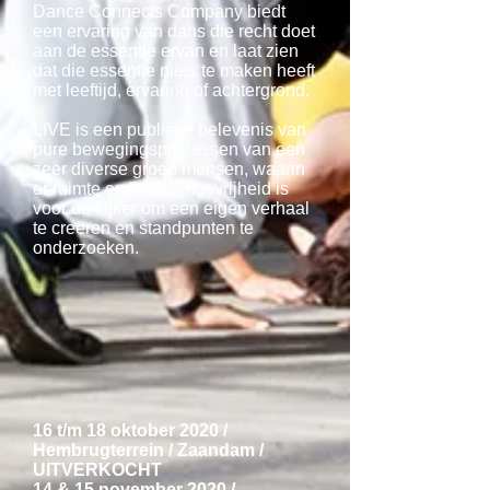
Dance Connects Company biedt
een ervaring van dans die recht doet
aan de essentie ervan en laat zien
dat die essentie niets te maken heeft
met leeftijd, ervaring of achtergrond.
LIVE is een publieke belevenis van
pure bewegingsprocessen van een
zeer diverse groep mensen, waarin
er ruimte en bewegingsvrijheid is
voor de kijker om een eigen verhaal
te creëren en standpunten te
onderzoeken.
16 t/m 18 oktober 2020 /
Hembrugterrein / Zaandam /
UITVERKOCHT
14 & 15 november 2020 /