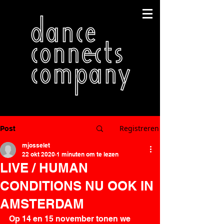
Registreren
Post
mjosselet
22 okt 2020
1 minuten om te lezen
LIVE / HUMAN
CONDITIONS NU OOK IN
AMSTERDAM
Op 14 en 15 november tonen we 