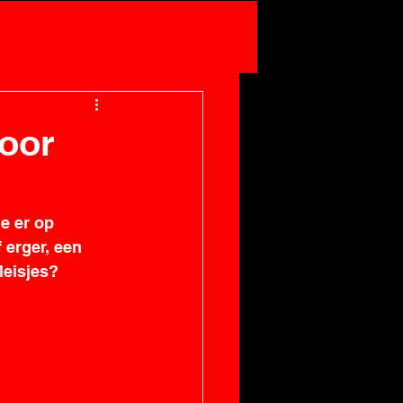
Inloggen/registreren
voor
e er op 
erger, een 
Meisjes? 