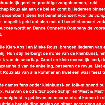
oudelijk gerei en prachtige zangstemmen, trekt 
hap Rouxlala aan de bel en komt bij iedereen binnen
2 december tijdens het benefietconcert voor 
de com
l mogelijk geld ophalen met dit benefietconcert zoda
ucces wordt en Dance Connects Company de voorstel
. 
le Kien-Absil en Mieke Rous, brengen liederen van e
ij. Hun stijl herbergt de ironie van de kleinkunst, he
nik van de smartlap. Groot en klein menselijk leed, d
zaamheid van de enkeling, passeren de revue. Met 
et Rouxlala van alle kommer en kwel een waar feest t
de dames fans onder kleinkunst- en folk-minnend pub
, waarvan de cd’s ‘Schoone Schijn’ en ‘Mest & Mist’
emmigheid is gebleven en meer centraal komen te s
btiele begeleiding spelen op gitaar, accordeon en v