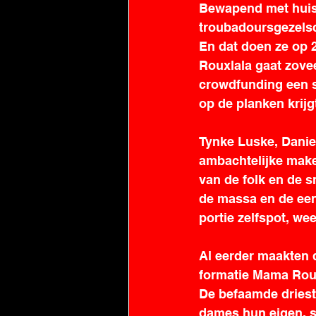
Bewapend met huish
troubadoursgezelsc
En dat doen ze op 
Rouxlala gaat zovee
crowdfunding een s
op de planken krijgt
Tynke Luske, Daniel
ambachtelijke makel
van de folk en de s
de massa en de een
portie zelfspot, we
Al eerder maakten 
formatie Mama Roux
De befaamde driest
dames hun eigen, su