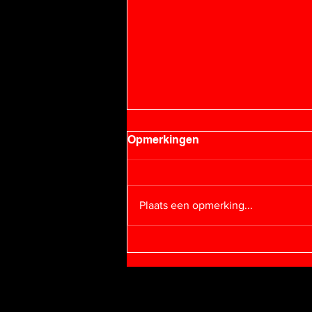
Opmerkingen
Plaats een opmerking...
OPEN CALL / TRANS_LAB
Over DCC
Vrienden