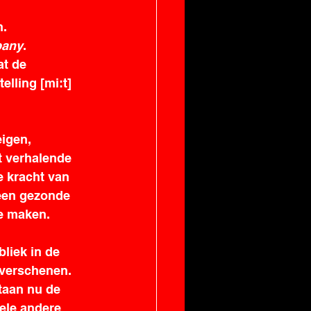
. 
pany
. 
t de 
ling [mi:t] 
igen, 
t verhalende 
e kracht van 
een gezonde 
e maken. 
liek in de 
 verschenen. 
taan nu de 
ele andere 